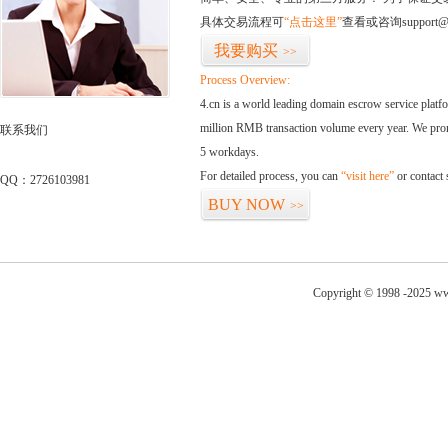
具体交易流程可
“点击这里”
查看或咨询support@
我要购买
>>
Process Overview:
4.cn is a world leading domain escrow service plat
million RMB transaction volume every year. We promi
联系我们
5 workdays.
For detailed process, you can
“visit here”
or contact
QQ：2726103981
BUY NOW
>>
Copyright © 1998 -2025 ww