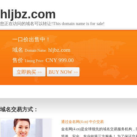
hljbz.com
您正在访问的域名可以转让!This domain name is for sale!
一口价出售中！
域名
hljbz.com
Domain Name:
售价
CNY 999.00
Listing Price:
立即购买
BUY NOW
>>
>>
域名交易方式：
通过金名网(4.cn) 中介交易
金名网(4.cn)是全球领先的域名交易服务机
简单、安全、专业的第三方服务！ 为了保证交